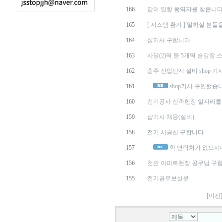
166
같이 일할 동역자를 찾읍니
165
[ 시스템 환기 ] 일하실 분들
164
샵기사 구합니다.
163
사당(2)역 등 5개역 승강장 스
162
충주 산업단지 설비 shop 기
161
shop기사 구인했습
160
전기공사 신축현장 일자리를 구
159
샵기사 채용(설비)
158
전기 시공샵 구합니다.
157
헉 연락처가 없으시
156
천안 아파트현장 공무님 구합
155
전기공무보실분
[이전