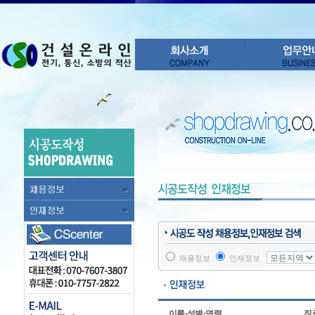
채용정보
인재정보
이름·성별·연령
직