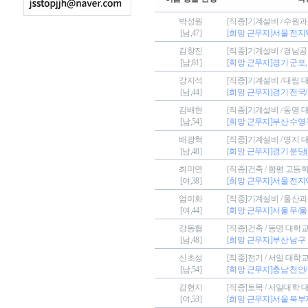
박성원
[직종]기계설비 / 수원
[남,47]
[희망 근무지]서울 전
김창진
[직종]기계설비 / 경남
[남,81]
[희망 근무지]경기 군포
강지석
[직종]기계설비 / 대림 
[남,44]
[희망 근무지]경기 전국
김배현
[직종]기계설비 / 동명 
[남,54]
[희망 근무지]부산 수영
배광혁
[직종]기계설비 / 명지 
[남,48]
[희망 근무지]경기 분당
최미연
[직종]건축 / 함평 고등
[여,38]
[희망 근무지]서울 전지
엄미화
[직종]기계설비 / 울산
[여,44]
[희망 근무지]서울 무/울
강동협
[직종]건축 / 동명 대학
[남,48]
[희망 근무지]부산 남구
신초성
[직종]전기 / 서일 대학
[남,54]
[희망 근무지]충남 천안
김현지
[직종]토목 / 서일대학 
[여,53]
[희망 근무지]서울 북