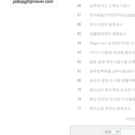
88
송추탄약고 신축전기공사
87
한국웨일즈제약(주)리모델
86
위더스제약 증축공사
85
생물방재센터 증축공사
84
Happy view 삼성메디타워 
83
구미시 산동면 태양광 발전
82
발효 생앤 제조시범사업 신
81
광주문화예술교육지원센타
80
송파구 문정 도시형 생활주
79
명사십리 해수욕장 도로변 가
78
화순 만연초 도서관 리모델
77
롯데쇼핑 주차장 증축공사
[이전