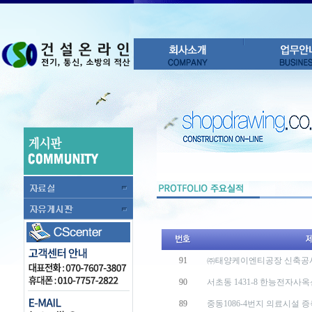
91
㈜태양케이엔티공장 신축공
90
서초동 1431-8 한능전자사
89
중동1086-4번지 의료시설 증