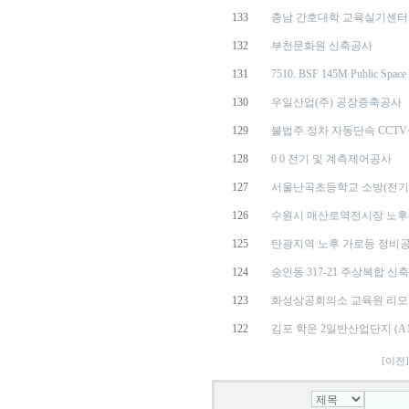
133
충남 간호대학 교육실기센터
132
부천문화원 신축공사
131
7510. BSF 145M Public Space I
130
우일산업(주) 공장증축공사
129
불법주.정차 자동단속 CCT
128
0 0 전기 및 계측제어공사
127
서울난곡초등학교 소방(전기
126
수원시 매산로역전시장 노후시
125
탄광지역 노후 가로등 정비공
124
숭인동 317-21 주상복합 신
123
화성상공회의소 교육원 리
122
김포 학운 2일반산업단지 (A1-
[이전]