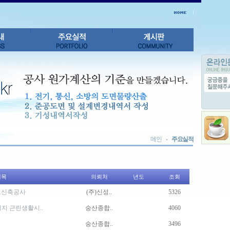
메인
주요실적
제목
의뢰처
년도
조회
트신축공사
(주)신성..
5326
필지 근린생활시..
숭산종합..
4060
숭산종합..
3496