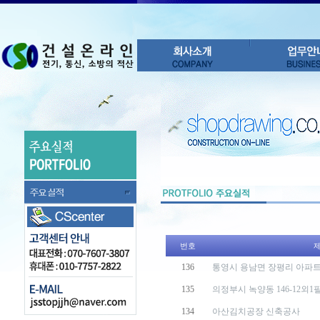
번호
136
통영시 용남면 장평리 아파
135
의정부시 녹양동 146-12외1
134
아산김치공장 신축공사