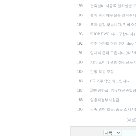
196
건축설비 시공쪽 일하실분 모
195
설비 shop 배우실분 연락주세
194
코아 일감 찾습니다. 전국 어디
193
SHOP DWG 자리 구합니다.
192
경주 아파트 현장 전기 shop 
191
일자리 급히 구합니다.(약 7
190
ABS 도어에 관한 생산전문
189
현장 직원 모집
188
CG 외주작업 해드립니다
187
▩안녕하십니까? 대신종합공
186
일용직정부지원금
185
건축 면허 초급, 중급 소지자분
[이전