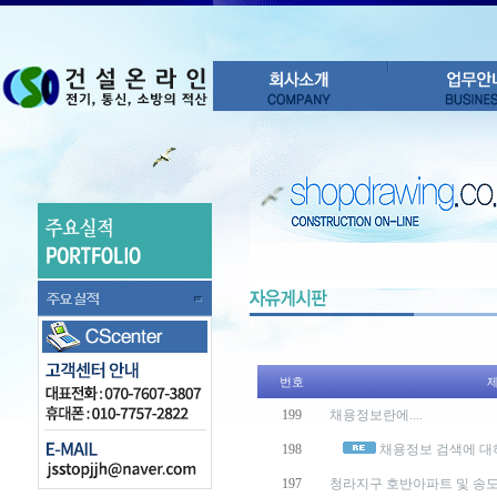
번호
199
채용정보란에....
198
채용정보 검색에 대
197
청라지구 호반아파트 및 송도 